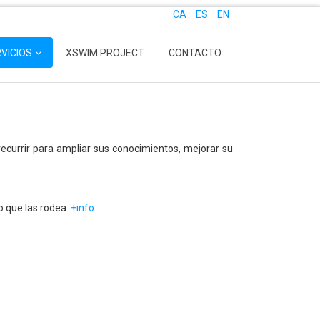
CA
ES
EN
VICIOS
XSWIM PROJECT
CONTACTO
currir para ampliar sus conocimientos, mejorar su
o que las rodea.
+info